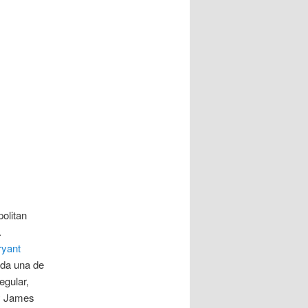
politan
.
ryant
da una de
egular,
 y James