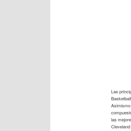
Las princi
Basketbal
Asimismo 
compuesto
las mejore
Cleveland