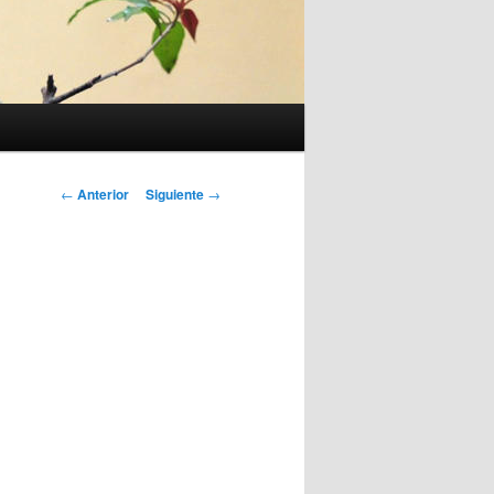
Navegación
←
Anterior
Siguiente
→
de
entradas