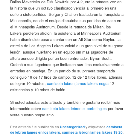
Dallas Mavericks de Dirk Nowitzki por 4-2, era la primera vez en
la historia que un octavo clasificado vencía al primero en una
serie a siete partidos. Berger y Chalfen trasladaron la franquicia a
Minneapolis, donde el equipo disputaba sus partidos de casa en
el Minneapolis Auditorium. Desde la retirada de Mikan, los
Lakers perdieron afición, la asistencia al Minneapolis Auditorium
había disminuido pese a contar con un All Star como Baylor. La
estrella de Los Angeles Lakers volvió a un gran nivel de su grave
lesión, aunque huérfano en un equipo sin más jugadores de
altura aunque dirigido por un buen entrenador, Byron Scott.
Ordenó a sus jugadores que limitasen sus tiros exclusivamente a
entradas en bandeja. En un partido de su primera temporada
consiguió 16 de 17 tiros de campo, 12 de 12 tiros libres, además
de lograr 10 rebotes,
camiseta lebron james lakers negra
12
asistencias y 10 robos de balón.
Si usted adoraba este artículo y también le gustaría recibir más
información sobre
camiseta lakers lebron el corte ingles
por favor
visite nuestro propio sitio.
Esta entrada fue publicada en
Uncategorized
y etiquetada
camiseta
de lebron james en los lakers
,
camiseta lebron james lakers 19 20
,