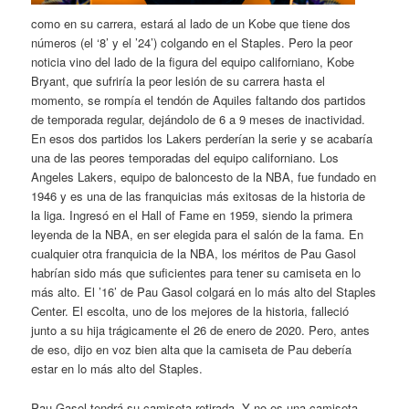
como en su carrera, estará al lado de un Kobe que tiene dos
números (el ‘8’ y el ’24’) colgando en el Staples. Pero la peor
noticia vino del lado de la figura del equipo californiano, Kobe
Bryant, que sufriría la peor lesión de su carrera hasta el
momento, se rompía el tendón de Aquiles faltando dos partidos
de temporada regular, dejándolo de 6 a 9 meses de inactividad.
En esos dos partidos los Lakers perderían la serie y se acabaría
una de las peores temporadas del equipo californiano. Los
Angeles Lakers, equipo de baloncesto de la NBA, fue fundado en
1946 y es una de las franquicias más exitosas de la historia de
la liga. Ingresó en el Hall of Fame en 1959, siendo la primera
leyenda de la NBA, en ser elegida para el salón de la fama. En
cualquier otra franquicia de la NBA, los méritos de Pau Gasol
habrían sido más que suficientes para tener su camiseta en lo
más alto. El ’16’ de Pau Gasol colgará en lo más alto del Staples
Center. El escolta, uno de los mejores de la historia, falleció
junto a su hija trágicamente el 26 de enero de 2020. Pero, antes
de eso, dijo en voz bien alta que la camiseta de Pau debería
estar en lo más alto del Staples.
Pau Gasol tendrá su camiseta retirada. Y no es una camiseta