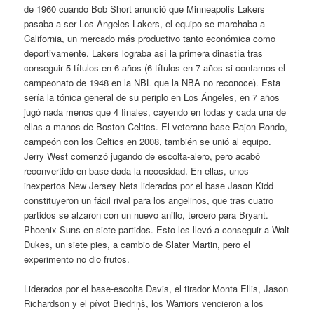
de 1960 cuando Bob Short anunció que Minneapolis Lakers
pasaba a ser Los Angeles Lakers, el equipo se marchaba a
California, un mercado más productivo tanto económica como
deportivamente. Lakers lograba así la primera dinastía tras
conseguir 5 títulos en 6 años (6 títulos en 7 años si contamos el
campeonato de 1948 en la NBL que la NBA no reconoce). Esta
sería la tónica general de su periplo en Los Ángeles, en 7 años
jugó nada menos que 4 finales, cayendo en todas y cada una de
ellas a manos de Boston Celtics. El veterano base Rajon Rondo,
campeón con los Celtics en 2008, también se unió al equipo.
Jerry West comenzó jugando de escolta-alero, pero acabó
reconvertido en base dada la necesidad. En ellas, unos
inexpertos New Jersey Nets liderados por el base Jason Kidd
constituyeron un fácil rival para los angelinos, que tras cuatro
partidos se alzaron con un nuevo anillo, tercero para Bryant.
Phoenix Suns en siete partidos. Esto les llevó a conseguir a Walt
Dukes, un siete pies, a cambio de Slater Martin, pero el
experimento no dio frutos.
Liderados por el base-escolta Davis, el tirador Monta Ellis, Jason
Richardson y el pívot Biedriņš, los Warriors vencieron a los