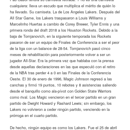
cualquiera: lleva un escudo que multiplica el mérito de quién lo
ha llevado. Su camiseta. La de Los Angeles Lakers. Después del
All Star Game, los Lakers traspasaron a Louis Williams y
Marcelinho Huertas a cambio de Corey Brewer, Tyler Ennis y una
primera ronda del draft 2018 a los Houston Rockets. Debido a la
baja de Tomjanovich, en la siguiente temporada los Rockets
pasaron de ser un equipo de Finales de Conferencia a ser el peor
de la liga con un balance de 28-54. Tomjanovich pasó cinco
meses de rehabilitación para posteriormente volver a ser un
jugador All-Star. Era la primera vez que hablaba con la prensa
desde aquellas declaraciones en las que especuló con el retiro
de la NBA tras perder 4 a 0 en las Finales de la Conferencia
Oeste. El 30 de enero de 1996, Magic Johnson regresó a las
canchas y firmó 19 puntos, 10 rebotes y 8 asistencias saliendo
desde el banquillo como ala-pívot con Golden State Warriors
como rival. Los Magic vencieron en el tercer partido en un gran
partido de Dwight Howard y Rashard Lewis; sin embargo, los
Lakers no volvieron a ceder ningún partido, venciendo en la
prórroga en el cuarto partido.
De hecho, ningún equipo es como los Lakers. Fue el 25 de abril