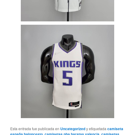
Esta entrada fue publicada en
Uncategorized
y etiquetada
camiseta
españa baloncesto
,
camisetas nba baratas valencia
,
camisetas