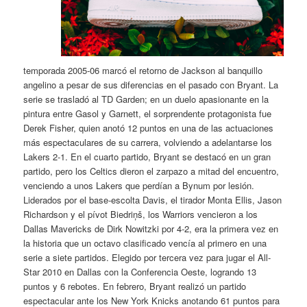
temporada 2005-06 marcó el retorno de Jackson al banquillo
angelino a pesar de sus diferencias en el pasado con Bryant. La
serie se trasladó al TD Garden; en un duelo apasionante en la
pintura entre Gasol y Garnett, el sorprendente protagonista fue
Derek Fisher, quien anotó 12 puntos en una de las actuaciones
más espectaculares de su carrera, volviendo a adelantarse los
Lakers 2-1. En el cuarto partido, Bryant se destacó en un gran
partido, pero los Celtics dieron el zarpazo a mitad del encuentro,
venciendo a unos Lakers que perdían a Bynum por lesión.
Liderados por el base-escolta Davis, el tirador Monta Ellis, Jason
Richardson y el pívot Biedriņš, los Warriors vencieron a los
Dallas Mavericks de Dirk Nowitzki por 4-2, era la primera vez en
la historia que un octavo clasificado vencía al primero en una
serie a siete partidos. Elegido por tercera vez para jugar el All-
Star 2010 en Dallas con la Conferencia Oeste, logrando 13
puntos y 6 rebotes. En febrero, Bryant realizó un partido
espectacular ante los New York Knicks anotando 61 puntos para