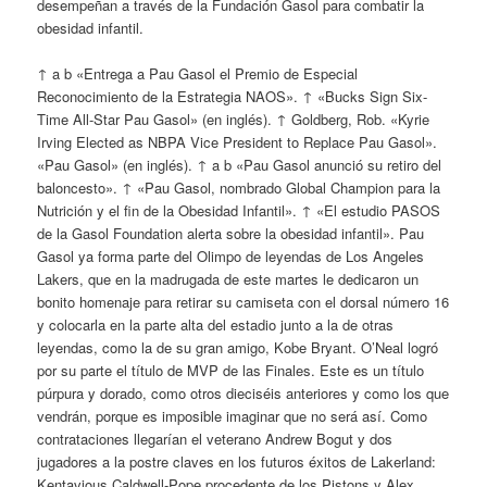
desempeñan a través de la Fundación Gasol para combatir la
obesidad infantil.
↑ a b «Entrega a Pau Gasol el Premio de Especial
Reconocimiento de la Estrategia NAOS». ↑ «Bucks Sign Six-
Time All-Star Pau Gasol» (en inglés). ↑ Goldberg, Rob. «Kyrie
Irving Elected as NBPA Vice President to Replace Pau Gasol».
«Pau Gasol» (en inglés). ↑ a b «Pau Gasol anunció su retiro del
baloncesto». ↑ «Pau Gasol, nombrado Global Champion para la
Nutrición y el fin de la Obesidad Infantil». ↑ «El estudio PASOS
de la Gasol Foundation alerta sobre la obesidad infantil». Pau
Gasol ya forma parte del Olimpo de leyendas de Los Angeles
Lakers, que en la madrugada de este martes le dedicaron un
bonito homenaje para retirar su camiseta con el dorsal número 16
y colocarla en la parte alta del estadio junto a la de otras
leyendas, como la de su gran amigo, Kobe Bryant. O’Neal logró
por su parte el título de MVP de las Finales. Este es un título
púrpura y dorado, como otros dieciséis anteriores y como los que
vendrán, porque es imposible imaginar que no será así. Como
contrataciones llegarían el veterano Andrew Bogut y dos
jugadores a la postre claves en los futuros éxitos de Lakerland:
Kentavious Caldwell-Pope procedente de los Pistons y Alex