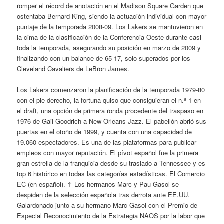
romper el récord de anotación en el Madison Square Garden que
ostentaba Bernard King, siendo la actuación individual con mayor
puntaje de la temporada 2008-09. Los Lakers se mantuvieron en
la cima de la clasificación de la Conferencia Oeste durante casi
toda la temporada, asegurando su posición en marzo de 2009 y
finalizando con un balance de 65-17, solo superados por los
Cleveland Cavaliers de LeBron James.
Los Lakers comenzaron la planificación de la temporada 1979-80
con el pie derecho, la fortuna quiso que consiguieran el n.º 1 en
el draft, una opción de primera ronda procedente del traspaso en
1976 de Gail Goodrich a New Orleans Jazz. El pabellón abrió sus
puertas en el otoño de 1999, y cuenta con una capacidad de
19.060 espectadores. Es una de las plataformas para publicar
empleos con mayor reputación. El pívot español fue la primera
gran estrella de la franquicia desde su traslado a Tennessee y es
top 6 histórico en todas las categorías estadísticas. El Comercio
EC (en español). ↑ Los hermanos Marc y Pau Gasol se
despiden de la selección española tras derrota ante EE.UU.
Galardonado junto a su hermano Marc Gasol con el Premio de
Especial Reconocimiento de la Estrategia NAOS por la labor que