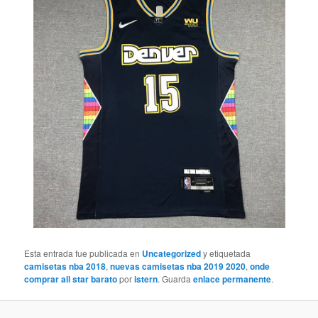
Esta entrada fue publicada en
Uncategorized
y etiquetada
camisetas nba 2018
,
nuevas camisetas nba 2019 2020
,
onde
comprar all star barato
por
istern
. Guarda
enlace permanente
.