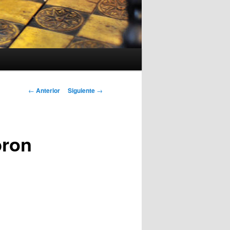
Navegación
←
Anterior
Siguiente
→
de
entradas
bron