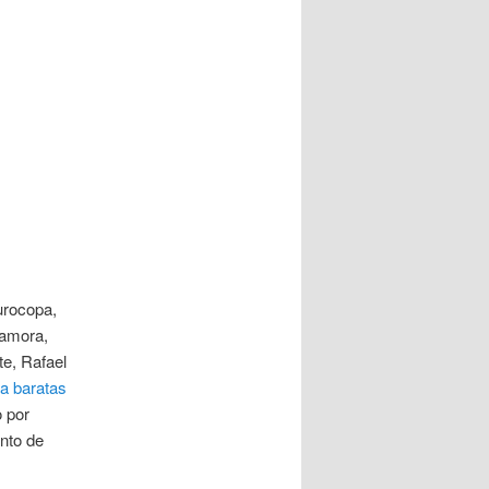
urocopa,
Zamora,
te, Rafael
a baratas
 por
nto de