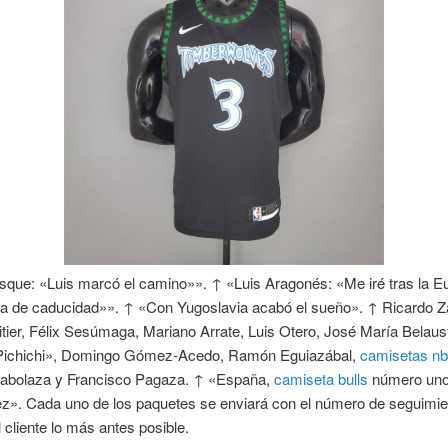
sque: «Luis marcó el camino»». ↑ «Luis Aragonés: «Me iré tras la E
ha de caducidad»». ↑ «Con Yugoslavia acabó el sueño». ↑ Ricardo 
ier, Félix Sesúmaga, Mariano Arrate, Luis Otero, José María Belaus
ichichi», Domingo Gómez-Acedo, Ramón Eguiazábal,
camisetas nb
Arabolaza y Francisco Pagaza. ↑ «España,
camiseta bulls
número uno
ez». Cada uno de los paquetes se enviará con el número de seguimie
l cliente lo más antes posible.