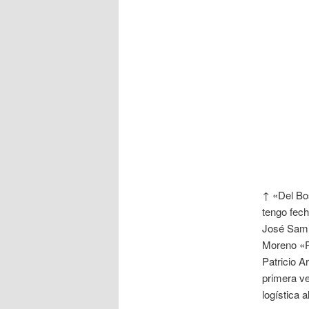
↑ «Del Bo
tengo fec
José Samit
Moreno «P
Patricio 
primera v
logística a