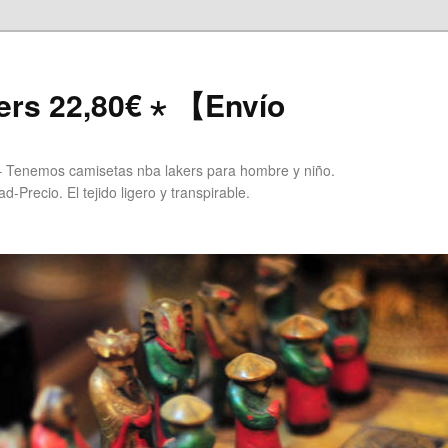
ers 22,80€ ⋆ 【Envío
 Tenemos camisetas nba lakers para hombre y niño.
Precio. El tejido ligero y transpirable.