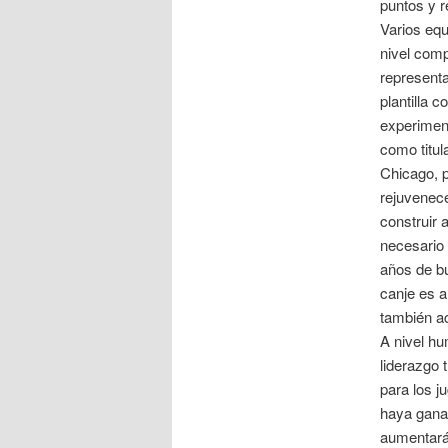
puntos y r
Varios equ
nivel comp
representa
plantilla 
experiment
como titul
Chicago, p
rejuvenece
construir 
necesario 
años de b
canje es a
también ac
A nivel hu
liderazgo 
para los j
haya ganad
aumentará 