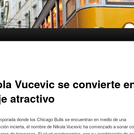
ola Vucevic se convierte e
e atractivo
mporada donde los Chicago Bulls se encuentran en medio de una
ción incierta, el nombre de Nikola Vucevic ha comenzado a sonar co
ores de traspasos. El pívot montenegrino, con su combinación de ex