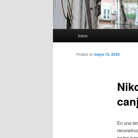
Menú
Inicio
principal
Posted on
mayo 15, 2025
Nik
canj
En una te
reconstruc
en los rum