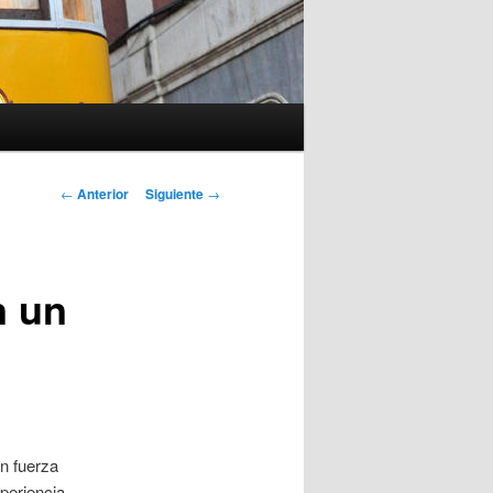
Navegación
←
Anterior
Siguiente
→
de
entradas
n un
n fuerza
periencia,