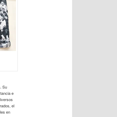
n. Su
tancia e
diversos
rados, el
bles en