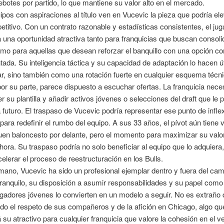
ebotes por partido, lo que mantiene su valor alto en el mercado.
ipos con aspiraciones al título ven en Vucevic la pieza que podría el
etitivo. Con un contrato razonable y estadísticas consistentes, el ju
 una oportunidad atractiva tanto para franquicias que buscan consoli
como para aquellas que desean reforzar el banquillo con una opción co
ada. Su inteligencia táctica y su capacidad de adaptación lo hacen út
ar, sino también como una rotación fuerte en cualquier esquema técni
or su parte, parece dispuesto a escuchar ofertas. La franquicia nece
r su plantilla y añadir activos jóvenes o selecciones del draft que le 
a futuro. El traspaso de Vucevic podría representar ese punto de infle
para redefinir el rumbo del equipo. A sus 33 años, el pívot aún tiene 
uen baloncesto por delante, pero el momento para maximizar su valo
hora. Su traspaso podría no solo beneficiar al equipo que lo adquiera,
elerar el proceso de reestructuración en los Bulls.
mano, Vucevic ha sido un profesional ejemplar dentro y fuera del ca
tranquilo, su disposición a asumir responsabilidades y su papel com
ugadores jóvenes lo convierten en un modelo a seguir. No es extraño
o el respeto de sus compañeros y de la afición en Chicago, algo qu
su atractivo para cualquier franquicia que valore la cohesión en el ve