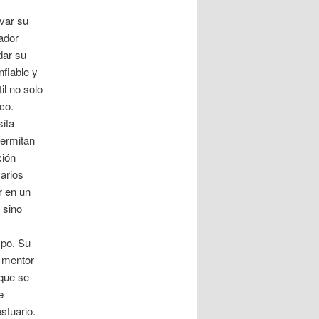
evar su
gador
dar su
nfiable y
il no solo
co.
sita
permitan
xión
varios
r en un
 sino
mpo. Su
o mentor
 que se
e
stuario.