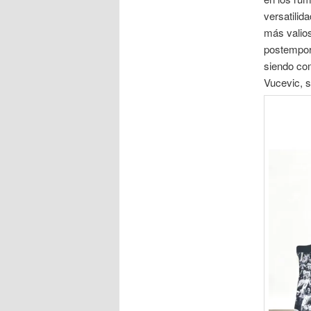
versatilid
más valios
postempora
siendo com
Vucevic, s