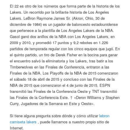
El 22 es otro de los números que forma parte de la historia de los
Lakers. Un recorrido por la brillante historia de Los Angeles
Lakers. LeBron Raymone James Sr. (Akron, Ohio, 30 de
diciembre de 1984) es un jugador de baloncesto estadounidense
que pertenece a la plantilla de Los Angeles Lakers de la NBA.
Gasol ganó dos anillos de la NBA con Los Angeles Lakers, en
2009 y 2010, y promedió 17 puntos y 9,2 rebotes en 1.226
partidos de temporada regular con los cinco equipos que jugó. En
el quinto partido, un tiro de Derek Fisher en la bocina para ganar
el encuentro salvó la eliminatoria y los Lakers, tras batir a los
Timberwolves en las Finales de Conferencia, entraron a las
Finales de la NBA. Los Playoffs de la NBA de 2015 comenzaron
el sábado 18 de abril de 2015 y concluso con las Finales de la
NBA de 2015 que comenzaron el 4 de junio de 2015. ESPN
transmitió las Finales de la Conferencia Oeste y TNT transmitió
las Finales de la Conferencia Este. ↑ «Deron Williams y Stephen
Curry, Jugadores de la Semana en Este y Oeste».
Si tiene alguna pregunta sobre dónde y cómo utilizar
lebron
camiseta lakers
, puede llamarnos a nuestro propio sitio de
Internet.