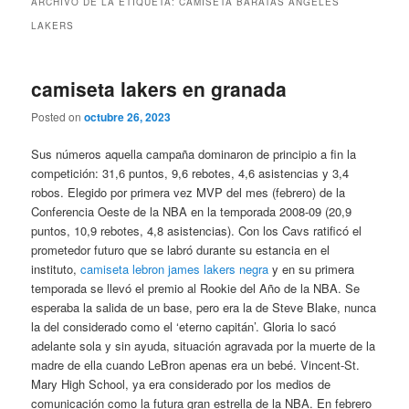
ARCHIVO DE LA ETIQUETA:
CAMISETA BARATAS ANGELES
LAKERS
camiseta lakers en granada
Posted on
octubre 26, 2023
Sus números aquella campaña dominaron de principio a fin la
competición: 31,6 puntos, 9,6 rebotes, 4,6 asistencias y 3,4
robos. Elegido por primera vez MVP del mes (febrero) de la
Conferencia Oeste de la NBA en la temporada 2008-09 (20,9
puntos, 10,9 rebotes, 4,8 asistencias). Con los Cavs ratificó el
prometedor futuro que se labró durante su estancia en el
instituto,
camiseta lebron james lakers negra
y en su primera
temporada se llevó el premio al Rookie del Año de la NBA. Se
esperaba la salida de un base, pero era la de Steve Blake, nunca
la del considerado como el ‘eterno capitán’. Gloria lo sacó
adelante sola y sin ayuda, situación agravada por la muerte de la
madre de ella cuando LeBron apenas era un bebé. Vincent-St.
Mary High School, ya era considerado por los medios de
comunicación como la futura gran estrella de la NBA. En febrero