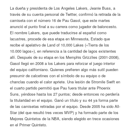
La dueña y presidenta de Los Angeles Lakers, Jeanie Buss, a
través de su cuenta personal de Twitter, confirmó la retirada de la
camiseta con el número 16 de Pau Gasol, que este martes
anunció el punto final a su carrera como jugador de baloncesto.
El nombre Lakers, que puede traducirse al español como
lacustres, procede de esa etapa en Minnesota, Estado que
recibe el apelativo de Land of 10,000 Lakes («Tierra de los
10.000 lagos»), en referencia a la cantidad de lagos existentes
allí. Después de su etapa en los Memphis Grizzlies (2001-2008),
Gasol llegó en 2008 a los Lakers para reforzar el juego interior
del equipo californiano. Quienes prefieren algo más sutil pueden
presumir de calcetines con el símbolo de su equipo o de
chanclas cuando el calor apriete. Una lesión de Stromile Swift en
el cuarto partido permitió que Pau fuera titular ante Phoenix
Suns, yéndose hasta los 27 puntos; desde entonces no perdería
la titularidad en el equipo. Ganó un título y su 44 ya forma parte
de las camisetas retiradas por el equipo. Desde 2005 ha sido All-
Star (del que resultó tres veces MVP) y ha formado parte de los
Mejores Quintetos de la NBA, siendo elegido en trece ocasiones
en el Primer Quinteto.