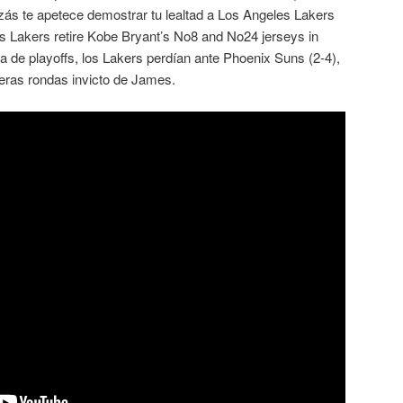
s te apetece demostrar tu lealtad a Los Angeles Lakers
s Lakers retire Kobe Bryant’s No8 and No24 jerseys in
a de playoffs, los Lakers perdían ante Phoenix Suns (2-4),
eras rondas invicto de James.