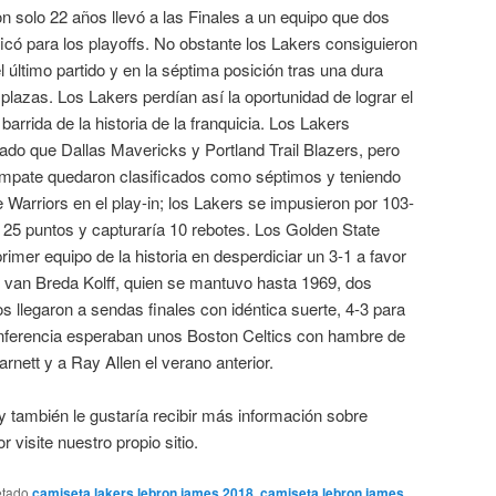
 solo 22 años llevó a las Finales a un equipo que dos
ficó para los playoffs. No obstante los Lakers consiguieron
l último partido y en la séptima posición tras una dura
plazas. Los Lakers perdían así la oportunidad de lograr el
barrida de la historia de la franquicia. Los Lakers
tado que Dallas Mavericks y Portland Trail Blazers, pero
empate quedaron clasificados como séptimos y teniendo
 Warriors en el play-in; los Lakers se impusieron por 103-
 25 puntos y capturaría 10 rebotes. Los Golden State
primer equipo de la historia en desperdiciar un 3-1 a favor
l van Breda Kolff, quien se mantuvo hasta 1969, dos
 llegaron a sendas finales con idéntica suerte, 4-3 para
nferencia esperaban unos Boston Celtics con hambre de
arnett y a Ray Allen el verano anterior.
 y también le gustaría recibir más información sobre
r visite nuestro propio sitio.
etado
camiseta lakers lebron james 2018
,
camiseta lebron james