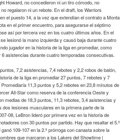
wight Howard, no concedieron ni un tiro cómodo, no
no regalaron ni un rebote. En el draft, los Warriors
n el puesto 14, a la vez que extendían el contrato a Monta
sota en el primer encuentro, para asegurarse el séptimo
ose así por tercera vez en los cuatro últimos años. En el
y se lesionó la mano izquierda y causó baja durante cuatro
ndo jugador en la historia de la liga en promediar, como
y 6 asistencias durante cuatro temporadas consecutivas.
untos, 7,2 asistencias, 7,4 rebotes y 2,2 robos de balón,
historia de la liga en promediar 27 puntos, 7 rebotes y 7
 Promediaría 11,3 puntos y 5,2 rebotes en 23,8 minutos de
tercer All-Star como reserva de la conferencia Oeste y
con medias de 18,3 puntos, 11,3 rebotes, 3,4 asistencias y
as dos lesiones musculares en la primera parte de la
7-08, LeBron lideró por primera vez en la historia de
notadores con 30 puntos por partido. Hay que resaltar el 5.º
 ganó 109-107 en la 2.ª prórroga con canasta sobre la
nombres que marcaron a los Lakers del Showtime |