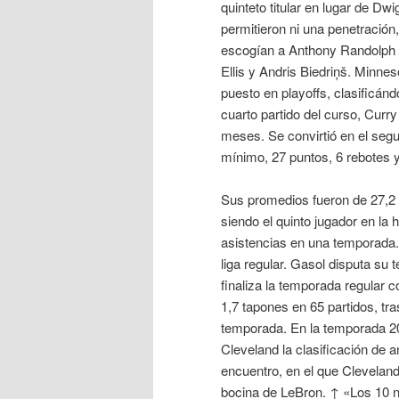
quinteto titular en lugar de D
permitieron ni una penetración, 
escogían a Anthony Randolph e
Ellis y Andris Biedriņš. Minne
puesto en playoffs, clasificánd
cuarto partido del curso, Curr
meses. Se convirtió en el segu
mínimo, 27 puntos, 6 rebotes 
Sus promedios fueron de 27,2 p
siendo el quinto jugador en la 
asistencias en una temporada.
liga regular. Gasol disputa su 
finaliza la temporada regular 
1,7 tapones en 65 partidos, tr
temporada. En la temporada 200
Cleveland la clasificación de a
encuentro, en el que Cleveland
bocina de LeBron. ↑ «Los 10 