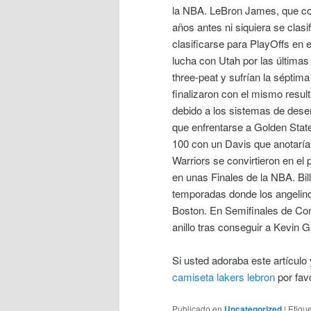
la NBA. LeBron James, que con
años antes ni siquiera se clasi
clasificarse para PlayOffs en e
lucha con Utah por las últimas 
three-peat y sufrían la séptima 
finalizaron con el mismo resul
debido a los sistemas de des
que enfrentarse a Golden State
100 con un Davis que anotaría
Warriors se convirtieron en el 
en unas Finales de la NBA. Bil
temporadas donde los angelinos
Boston. En Semifinales de Co
anillo tras conseguir a Kevin G
Si usted adoraba este artículo
camiseta lakers lebron
por favo
Publicado en
Uncategorized
|
Etiqu