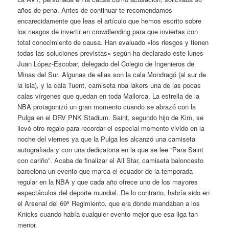
años de pena. Antes de continuar te recomendamos
encarecidamente que leas el artículo que hemos escrito sobre
los riesgos de invertir en crowdlending para que inviertas con
total conocimiento de causa. Han evaluado «los riesgos y tienen
todas las soluciones previstas» según ha declarado este lunes
Juan López-Escobar, delegado del Colegio de Ingenieros de
Minas del Sur. Algunas de ellas son la cala Mondragó (al sur de
la isla), y la cala Tuent, camiseta nba lakers una de las pocas
calas vírgenes que quedan en toda Mallorca. La estrella de la
NBA protagonizó un gran momento cuando se abrazó con la
Pulga en el DRV PNK Stadium. Saint, segundo hijo de Kim, se
llevó otro regalo para recordar el especial momento vivido en la
noche del viernes ya que la Pulga les alcanzó una camiseta
autografiada y con una dedicatoria en la que se lee “Para Saint
con cariño”. Acaba de finalizar el All Star, camiseta baloncesto
barcelona un evento que marca el ecuador de la temporada
regular en la NBA y que cada año ofrece uno de los mayores
espectáculos del deporte mundial. De lo contrario, habría sido en
el Arsenal del 69º Regimiento, que era donde mandaban a los
Knicks cuando había cualquier evento mejor que esa liga tan
menor.