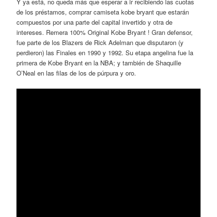
Y ya está, no queda más que esperar a ir recibiendo las cuotas
de los préstamos, comprar camiseta kobe bryant que estarán
compuestos por una parte del capital invertido y otra de
intereses. Remera 100% Original Kobe Bryant ! Gran defensor,
fue parte de los Blazers de Rick Adelman que disputaron (y
perdieron) las Finales en 1990 y 1992. Su etapa angelina fue la
primera de Kobe Bryant en la NBA; y también de Shaquille
O’Neal en las filas de los de púrpura y oro.