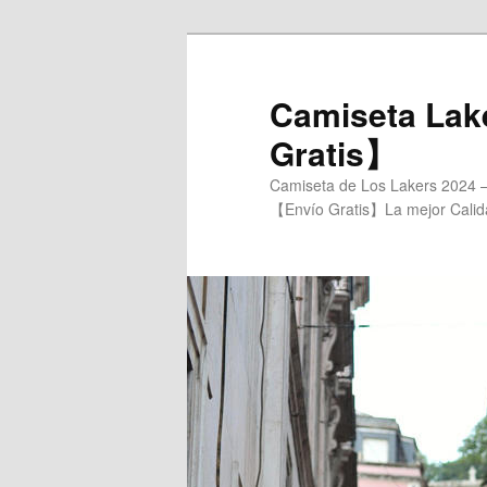
Ir
Ir
al
al
contenido
contenido
Camiseta Lak
principal
secundario
Gratis】
Camiseta de Los Lakers 2024 –
【Envío Gratis】La mejor Calidad-