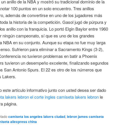
un anillo de la NBA y mostró su tradicional dominio de la
anotar 100 puntos en un solo encuentro. Tres anillos
ro, además de convertirse en uno de los jugadores más
toda la historia de la competición. Gasol jugó de púrpura y
s anillo con la franquicia. Lo portó Elgin Baylor entre 1960
r ningún campeonato, sí que es uno de los grandes
 la NBA en su conjunto. Aunque su etapa no fue muy larga
enso. Sufrieron para eliminar a Sacramento Kings (3-2),
Conferencia no tuvieron problemas en batir a Phoenix
kers tuvieron un desempeño excelente, finalizando segundos
os San Antonio Spurs. El 22 es otro de los números que
os Lakers.
 este artículo informativo junto con usted desea ser dado
a lakers lebron el corte ingles
camiseta lakers lebron
le
ra página.
etado
camiseta los angeles lakers ciudad
,
lebron james camiseta
miseta aliexpress china