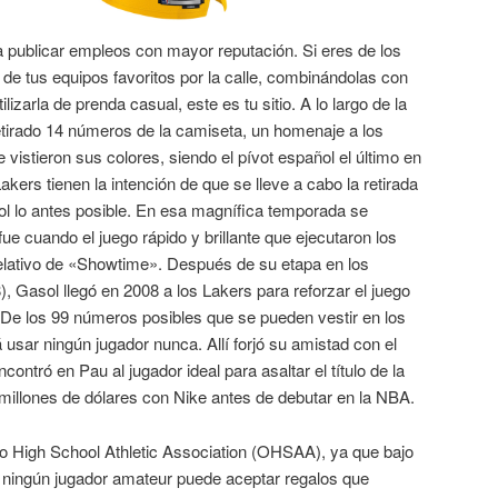
a publicar empleos con mayor reputación. Si eres de los
 de tus equipos favoritos por la calle, combinándolas con
lizarla de prenda casual, este es tu sitio. A lo largo de la
 retirado 14 números de la camiseta, un homenaje a los
istieron sus colores, siendo el pívot español el último en
kers tienen la intención de que se lleve a cabo la retirada
ol lo antes posible. En esa magnífica temporada se
ue cuando el juego rápido y brillante que ejecutaron los
elativo de «Showtime». Después de su etapa en los
 Gasol llegó en 2008 a los Lakers para reforzar el juego
o. De los 99 números posibles que se pueden vestir en los
usar ningún jugador nunca. Allí forjó su amistad con el
ntró en Pau al jugador ideal para asaltar el título de la
millones de dólares con Nike antes de debutar en la NBA.
io High School Athletic Association (OHSAA), ya que bajo
, ningún jugador amateur puede aceptar regalos que