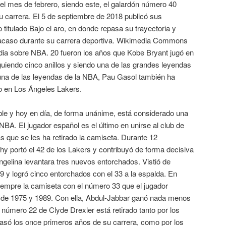
el mes de febrero, siendo este, el galardón número 40
carrera. El 5 de septiembre de 2018 publicó sus
 titulado Bajo el aro, en donde repasa su trayectoria y
 fracaso durante su carrera deportiva. Wikimedia Commons
dia sobre NBA. 20 fueron los años que Kobe Bryant jugó en
uiendo cinco anillos y siendo una de las grandes leyendas
 una de las leyendas de la NBA, Pau Gasol también ha
o en Los Ángeles Lakers.
able y hoy en día, de forma unánime, está considerado una
NBA. El jugador español es el último en unirse al club de
as que se les ha retirado la camiseta. Durante 12
y portó el 42 de los Lakers y contribuyó de forma decisiva
angelina levantara tres nuevos entorchados. Vistió de
9 y logró cinco entorchados con el 33 a la espalda. En
iempre la camiseta con el número 33 que el jugador
 de 1975 y 1989. Con ella, Abdul-Jabbar ganó nada menos
l número 22 de Clyde Drexler está retirado tanto por los
pasó los once primeros años de su carrera, como por los