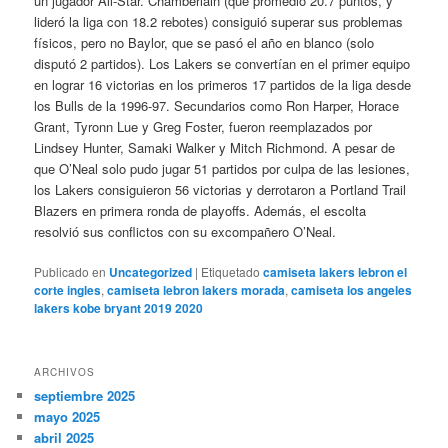
un jugador All-Star. Chamberlain (que promedió 20.7 puntos, y
lideró la liga con 18.2 rebotes) consiguió superar sus problemas
físicos, pero no Baylor, que se pasó el año en blanco (solo
disputó 2 partidos). Los Lakers se convertían en el primer equipo
en lograr 16 victorias en los primeros 17 partidos de la liga desde
los Bulls de la 1996-97. Secundarios como Ron Harper, Horace
Grant, Tyronn Lue y Greg Foster, fueron reemplazados por
Lindsey Hunter, Samaki Walker y Mitch Richmond. A pesar de
que O’Neal solo pudo jugar 51 partidos por culpa de las lesiones,
los Lakers consiguieron 56 victorias y derrotaron a Portland Trail
Blazers en primera ronda de playoffs. Además, el escolta
resolvió sus conflictos con su excompañero O’Neal.
Publicado en
Uncategorized
|
Etiquetado
camiseta lakers lebron el
corte ingles
,
camiseta lebron lakers morada
,
camiseta los angeles
lakers kobe bryant 2019 2020
ARCHIVOS
septiembre 2025
mayo 2025
abril 2025