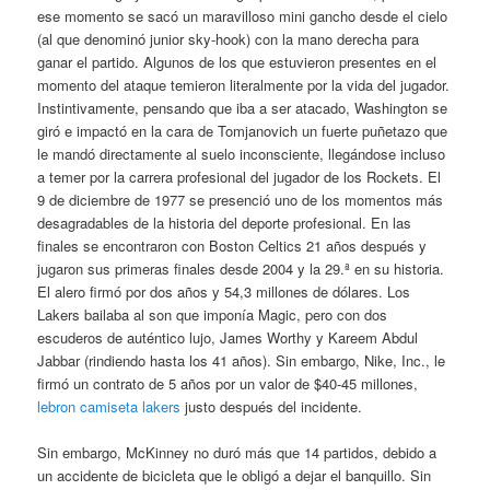
ese momento se sacó un maravilloso mini gancho desde el cielo
(al que denominó junior sky-hook) con la mano derecha para
ganar el partido. Algunos de los que estuvieron presentes en el
momento del ataque temieron literalmente por la vida del jugador.
Instintivamente, pensando que iba a ser atacado, Washington se
giró e impactó en la cara de Tomjanovich un fuerte puñetazo que
le mandó directamente al suelo inconsciente, llegándose incluso
a temer por la carrera profesional del jugador de los Rockets. El
9 de diciembre de 1977 se presenció uno de los momentos más
desagradables de la historia del deporte profesional. En las
finales se encontraron con Boston Celtics 21 años después y
jugaron sus primeras finales desde 2004 y la 29.ª en su historia.
El alero firmó por dos años y 54,3 millones de dólares. Los
Lakers bailaba al son que imponía Magic, pero con dos
escuderos de auténtico lujo, James Worthy y Kareem Abdul
Jabbar (rindiendo hasta los 41 años). Sin embargo, Nike, Inc., le
firmó un contrato de 5 años por un valor de $40-45 millones,
lebron camiseta lakers
justo después del incidente.
Sin embargo, McKinney no duró más que 14 partidos, debido a
un accidente de bicicleta que le obligó a dejar el banquillo. Sin