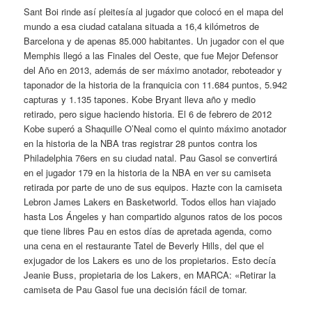
Sant Boi rinde así pleitesía al jugador que colocó en el mapa del
mundo a esa ciudad catalana situada a 16,4 kilómetros de
Barcelona y de apenas 85.000 habitantes. Un jugador con el que
Memphis llegó a las Finales del Oeste, que fue Mejor Defensor
del Año en 2013, además de ser máximo anotador, reboteador y
taponador de la historia de la franquicia con 11.684 puntos, 5.942
capturas y 1.135 tapones. Kobe Bryant lleva año y medio
retirado, pero sigue haciendo historia. El 6 de febrero de 2012
Kobe superó a Shaquille O’Neal como el quinto máximo anotador
en la historia de la NBA tras registrar 28 puntos contra los
Philadelphia 76ers en su ciudad natal. Pau Gasol se convertirá
en el jugador 179 en la historia de la NBA en ver su camiseta
retirada por parte de uno de sus equipos. Hazte con la camiseta
Lebron James Lakers en Basketworld. Todos ellos han viajado
hasta Los Ángeles y han compartido algunos ratos de los pocos
que tiene libres Pau en estos días de apretada agenda, como
una cena en el restaurante Tatel de Beverly Hills, del que el
exjugador de los Lakers es uno de los propietarios. Esto decía
Jeanie Buss, propietaria de los Lakers, en MARCA: «Retirar la
camiseta de Pau Gasol fue una decisión fácil de tomar.