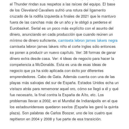
el Thunder rindan sus respetos a las raíces del equipo. El base
de los Cleveland Cavaliers sufrió una rotura del ligamento
cruzado de la rodilla izquierda a finales de 2021 que le mantuvo
fuera de las canchas más de un año y le obligó a perderse el
Eurobasket. Serial es un poco más explícito con el asunto del
dinero, anunciando en cada producción que cuando reúnen un
mínimo de dinero suficiente,
camiseta lebron james lakers negra
camiseta lebron james lakers niño el corte ingles sólo entonces
se ponen a producir un nuevo capítulo. Ver: 38 formas de ganar
dinero extra desde casa. Ver: 4 ideas de negocio para hacer la
competencia a McDonalds. Esta es una de esas ideas de
negocio que ya ha sido aplicada con éxito por diferentes
emprendedores. Cabo de Gata. Además cuenta con una de las
playas más salvajes del sur de España. Estados Unidos echa un
vistazo atrás para rememorar aquel oro, cómo se llegó a él y qué
fue necesario, la final contra la España de Aíto, etc. Los
problemas llevan a 2002, en el Mundial de Indianápolis en el que
los estadounidenses quedaron sextos (España les ganó la quinta
plaza). Son palabras de Carlos Boozer, uno de los cuatro que
repitieron en 2004 y 2008 y fue parte de esa transición.