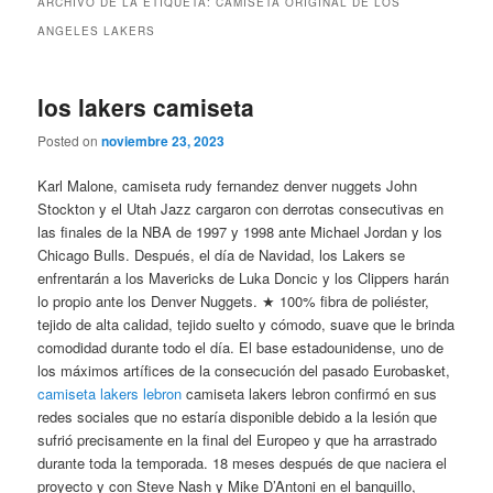
ARCHIVO DE LA ETIQUETA:
CAMISETA ORIGINAL DE LOS
ANGELES LAKERS
los lakers camiseta
Posted on
noviembre 23, 2023
Karl Malone, camiseta rudy fernandez denver nuggets John
Stockton y el Utah Jazz cargaron con derrotas consecutivas en
las finales de la NBA de 1997 y 1998 ante Michael Jordan y los
Chicago Bulls. Después, el día de Navidad, los Lakers se
enfrentarán a los Mavericks de Luka Doncic y los Clippers harán
lo propio ante los Denver Nuggets. ★ 100% fibra de poliéster,
tejido de alta calidad, tejido suelto y cómodo, suave que le brinda
comodidad durante todo el día. El base estadounidense, uno de
los máximos artífices de la consecución del pasado Eurobasket,
camiseta lakers lebron
camiseta lakers lebron confirmó en sus
redes sociales que no estaría disponible debido a la lesión que
sufrió precisamente en la final del Europeo y que ha arrastrado
durante toda la temporada. 18 meses después de que naciera el
proyecto y con Steve Nash y Mike D’Antoni en el banquillo,