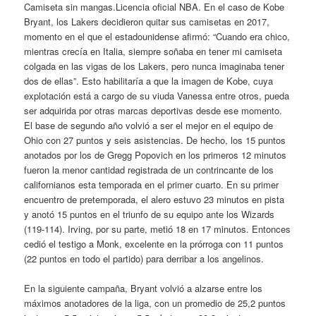
Camiseta sin mangas.Licencia oficial NBA. En el caso de Kobe
Bryant, los Lakers decidieron quitar sus camisetas en 2017,
momento en el que el estadounidense afirmó: “Cuando era chico,
mientras crecía en Italia, siempre soñaba en tener mi camiseta
colgada en las vigas de los Lakers, pero nunca imaginaba tener
dos de ellas”. Esto habilitaría a que la imagen de Kobe, cuya
explotación está a cargo de su viuda Vanessa entre otros, pueda
ser adquirida por otras marcas deportivas desde ese momento.
El base de segundo año volvió a ser el mejor en el equipo de
Ohio con 27 puntos y seis asistencias. De hecho, los 15 puntos
anotados por los de Gregg Popovich en los primeros 12 minutos
fueron la menor cantidad registrada de un contrincante de los
californianos esta temporada en el primer cuarto. En su primer
encuentro de pretemporada, el alero estuvo 23 minutos en pista
y anotó 15 puntos en el triunfo de su equipo ante los Wizards
(119-114). Irving, por su parte, metió 18 en 17 minutos. Entonces
cedió el testigo a Monk, excelente en la prórroga con 11 puntos
(22 puntos en todo el partido) para derribar a los angelinos.
En la siguiente campaña, Bryant volvió a alzarse entre los
máximos anotadores de la liga, con un promedio de 25,2 puntos