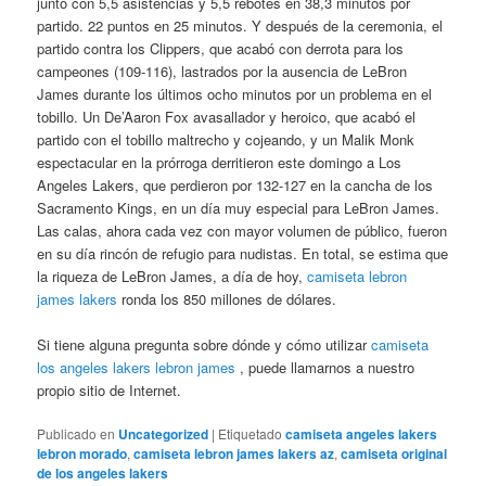
junto con 5,5 asistencias y 5,5 rebotes en 38,3 minutos por
partido. 22 puntos en 25 minutos. Y después de la ceremonia, el
partido contra los Clippers, que acabó con derrota para los
campeones (109-116), lastrados por la ausencia de LeBron
James durante los últimos ocho minutos por un problema en el
tobillo. Un De’Aaron Fox avasallador y heroico, que acabó el
partido con el tobillo maltrecho y cojeando, y un Malik Monk
espectacular en la prórroga derritieron este domingo a Los
Angeles Lakers, que perdieron por 132-127 en la cancha de los
Sacramento Kings, en un día muy especial para LeBron James.
Las calas, ahora cada vez con mayor volumen de público, fueron
en su día rincón de refugio para nudistas. En total, se estima que
la riqueza de LeBron James, a día de hoy,
camiseta lebron
james lakers
ronda los 850 millones de dólares.
Si tiene alguna pregunta sobre dónde y cómo utilizar
camiseta
los angeles lakers lebron james
, puede llamarnos a nuestro
propio sitio de Internet.
Publicado en
Uncategorized
|
Etiquetado
camiseta angeles lakers
lebron morado
,
camiseta lebron james lakers az
,
camiseta original
de los angeles lakers