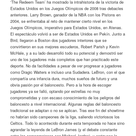
‘The Redeem Team’ ha mostrado la intrahistoria de la victoria de
Estados Unidos en los Juegos Olímpicos de 2008 tras debacles
anteriores. Larry Brown, ganador de la NBA con los Pistons en
2004, se enfrentaba al reto de mantener cierto nivel en los
Juegos Olímpicos, imperativo para Estados Unidos, en Atenas.
El espectáculo volvió a ser de Estados Unidos en Pekín. Junto a
Bird, llegaron a Boston dos jugadores interiores que se
convirtieron en sus mejores escuderos, Robert Parish y Kevin
McHale, y a su lado desarrolló todo su potencial y demostró ser
uno de los jugadores más completos que han practicado este
deporte. No da facilidades a pesar de ver progresar a jugadores
como Dragic Waiters e incluso una Sudadera. LeBron, con el que
compartía una infancia dura, muchos sueños de futuro y una
obvia pasión por el baloncesto. Pero a la hora de escoger
jugadores ya se falló, optando por estrellas no muy
comprometidas y con escaso conocimiento de los peligros del
baloncesto a nivel internacional. Algunas reglas del baloncesto
tradicional se adaptan o no se aplican. Tras ese fin del showtime
no habrían sido campeones de la liga, saliendo victoriosos los
Celtics. Todo lo acontecido durante esta temporada no hace sino
agrandar la leyenda de LeBron James (y el debate constante
entre las comparaciones con Michael Jordan), y enriquece la