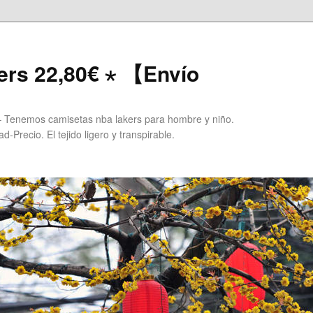
ers 22,80€ ⋆ 【Envío
 Tenemos camisetas nba lakers para hombre y niño.
Precio. El tejido ligero y transpirable.