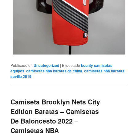
Publicado en
Uncategorized
|
Etiquetado
bounty camisetas
equipos
,
camisetas nba baratas de china
,
camisetas nba baratas
sevilla 2019
Camiseta Brooklyn Nets City
Edition Baratas – Camisetas
De Baloncesto 2022 –
Camisetas NBA