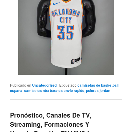
Publicado en
Uncategorized
|
Etiquetado
camisetas de basketball
espana
,
camisetas nba baratas envio rapido
,
poleras jordan
Pronóstico, Canales De TV,
Streaming, Formaciones Y