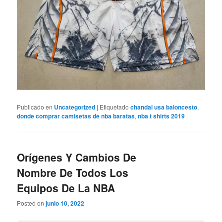
Publicado en
Uncategorized
|
Etiquetado
chandal usa baloncesto
,
donde comprar camisetas de nba baratas
,
nba t shirts 2019
Orígenes Y Cambios De
Nombre De Todos Los
Equipos De La NBA
Posted on
junio 10, 2022