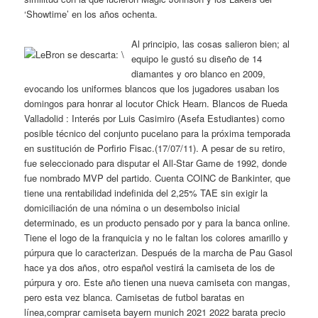
‘Showtime’ en los años ochenta.
Al principio, las cosas salieron bien; al
equipo le gustó su diseño de 14
diamantes y oro blanco en 2009,
evocando los uniformes blancos que los jugadores usaban los
domingos para honrar al locutor Chick Hearn. Blancos de Rueda
Valladolid : Interés por Luis Casimiro (Asefa Estudiantes) como
posible técnico del conjunto pucelano para la próxima temporada
en sustitución de Porfirio Fisac.(17/07/11). A pesar de su retiro,
fue seleccionado para disputar el All-Star Game de 1992, donde
fue nombrado MVP del partido. Cuenta COINC de Bankinter, que
tiene una rentabilidad indefinida del 2,25% TAE sin exigir la
domiciliación de una nómina o un desembolso inicial
determinado, es un producto pensado por y para la banca online.
Tiene el logo de la franquicia y no le faltan los colores amarillo y
púrpura que lo caracterizan. Después de la marcha de Pau Gasol
hace ya dos años, otro español vestirá la camiseta de los de
púrpura y oro. Este año tienen una nueva camiseta con mangas,
pero esta vez blanca. Camisetas de futbol baratas en
línea,comprar camiseta bayern munich 2021 2022 barata precio