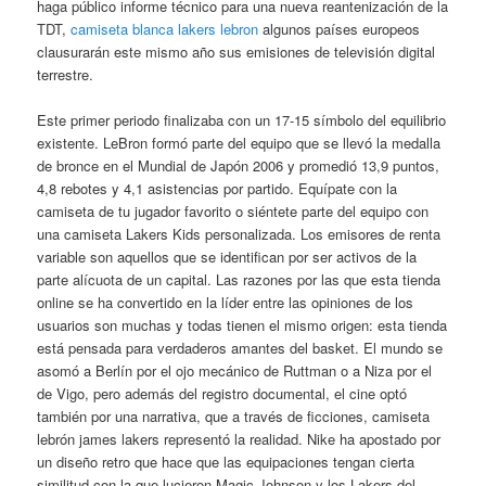
haga público informe técnico para una nueva reantenización de la
TDT,
camiseta blanca lakers lebron
algunos países europeos
clausurarán este mismo año sus emisiones de televisión digital
terrestre.
Este primer periodo finalizaba con un 17-15 símbolo del equilibrio
existente. LeBron formó parte del equipo que se llevó la medalla
de bronce en el Mundial de Japón 2006 y promedió 13,9 puntos,
4,8 rebotes y 4,1 asistencias por partido. Equípate con la
camiseta de tu jugador favorito o siéntete parte del equipo con
una camiseta Lakers Kids personalizada. Los emisores de renta
variable son aquellos que se identifican por ser activos de la
parte alícuota de un capital. Las razones por las que esta tienda
online se ha convertido en la líder entre las opiniones de los
usuarios son muchas y todas tienen el mismo origen: esta tienda
está pensada para verdaderos amantes del basket. El mundo se
asomó a Berlín por el ojo mecánico de Ruttman o a Niza por el
de Vigo, pero además del registro documental, el cine optó
también por una narrativa, que a través de ficciones, camiseta
lebrón james lakers representó la realidad. Nike ha apostado por
un diseño retro que hace que las equipaciones tengan cierta
similitud con la que lucieron Magic Johnson y los Lakers del