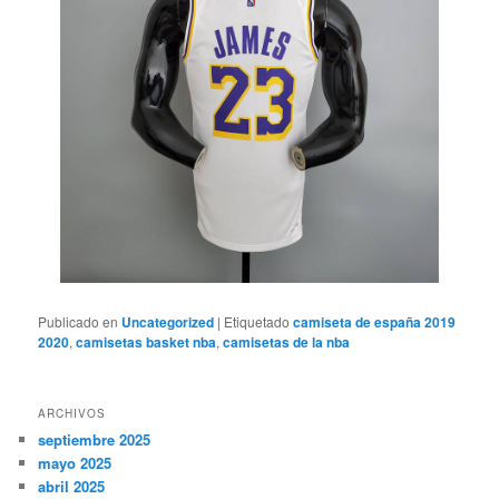
Publicado en
Uncategorized
|
Etiquetado
camiseta de españa 2019
2020
,
camisetas basket nba
,
camisetas de la nba
ARCHIVOS
septiembre 2025
mayo 2025
abril 2025