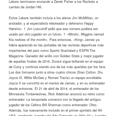
Lakers terminaron enviando a Derek Fisher a los Rockets a
cambio de Jordan Hill.
Estos Lakers también incluía a los aleros Jim McMillian, un
anotador, y al especialista reboteador y defensivo Happy
Hairston. ↑ Jim Loscutoff pidió que ese número pudiera ser
usado por otro jugador en un futuro. ↑ «Mirotic, Wiggins named
Kia rookies of the month». Para entonces, «King» James ya
había aparecido en las portadas de las revistas deportivas más
importantes del país como Sports Illustrated y ESPN The
Magazine. Ganador del anillo con Golden State y mejor jugador
de aquellas finales de 2016, Durant sigue brillando en el equipo
de Curry y continúa siendo uno de los más queridos por los fans.
Los dos formaron junto a otros cuatro chicos (Sian Cotton, Dru
Joyce III, Willie McGee y Romeo Travis) un equipo envidiable.
Joyce II se convirtió en el mentor de James, y en su entrenador
desde entonces. El 21 de abril de 2014, el entrenador de los
Minnesota Timberwolves, Rick Adelman anunció su retiro como
entrenador. La temporada comenzó con la llegada del antiguo
jugador de los Celtics Bill Sharman como entrenador. Ohio.
Además, fue nuevamente incluido en el primer quinteto del All-
USA, nombrado Jugador del Año Gatorade en 2001-02 y Jugador