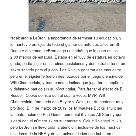
recalcaron a LeBron la importancia de terminar su educación, y
lo mantuvieron lejos de todo el glamur durante sus años en St.
Durante el verano, LeBron pegó un estirón que le puso en los
2,00 metros de estatura. Estaba en el 1,83 de estatura en octavo
grado, podía jugar en las cinco posiciones y demostraba tener un
sexto sentido para el juego. Los Knicks ganaron ese encuentro,
pero en el siguiente fueron destrozados por el juego ofensivo de
Wilt Chamberlain, y todo parecía indicar que jugarían el séptimo
y definitivo partido sin su pívot titular. Para frenar el efecto de Bill
Russell, Cooke se hizo con el cuatro veces MVP, Wilt
Chamberlain, formando con Baylor y West, un trío anotador muy
prolífico. El 4 de marzo de 2019 los Milwaukee Bucks anuncian
la contratación de Pau Gasol, como «el 6 veces All-Star» y que
jugará con el número 17 en su camiseta. Oak Hill venció 79-78,
pero LeBron se llevó toda la atención, inclusive de los muchos
ojeadores de la NBA y de las universidades que había en el