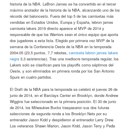
historia de la NBA. LeBron James se ha convertido en el tercer
máximo anotador de la historia de la NBA, alcanzando uno de los
récords del baloncesto. Fuera del top 5 de las camisetas más
vendidas en Estados Unidos, Europa y España, lebron james
camiseta lakers 2019 directo aparece el MVP de 2014 y
responsable de que los Warriors sean el único equipo que aporta
dos jugadores a esta lista. Elegido por primera vez MVP de la
semana de la Conferencia Oeste de la NBA en la temporada
2004-05 (23,5 puntos, 7,7 rebotes,
camiseta lebron james lakers
negra
3,3 asistencias). Tras una mediocre temporada regular, los
Lakers solo se clasifican para los playoffs como séptimos del
Oeste, y son eliminados en primera ronda por los San Antonio
Spurs en cuatro partidos.
El Draft de la NBA para la temporada se celebró el jueves 26 de
junio de 2014, en el Barclays Center en Brooklyn, donde Andrew
Wiggins fue seleccionado en la primera posición. El 30 de junio
de 2014, los Milwaukee Bucks traspasaron sus dos futuras
selecciones de segunda ronda a los Brooklyn Nets por su
entrenador Jason Kidd y despidieron al entrenador Larry Drew.
Los veteranos Shawn Marion, Jason Kidd, Jason Terry y Peđa