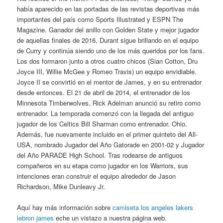
había aparecido en las portadas de las revistas deportivas más
importantes del país como Sports Illustrated y ESPN The
Magazine. Ganador del anillo con Golden State y mejor jugador
de aquellas finales de 2016, Durant sigue brillando en el equipo
de Curry y continúa siendo uno de los más queridos por los fans.
Los dos formaron junto a otros cuatro chicos (Sian Cotton, Dru
Joyce III, Willie McGee y Romeo Travis) un equipo envidiable.
Joyce II se convirtió en el mentor de James, y en su entrenador
desde entonces. El 21 de abril de 2014, el entrenador de los
Minnesota Timberwolves, Rick Adelman anunció su retiro como
entrenador. La temporada comenzó con la llegada del antiguo
jugador de los Celtics Bill Sharman como entrenador. Ohio.
Además, fue nuevamente incluido en el primer quinteto del All-
USA, nombrado Jugador del Año Gatorade en 2001-02 y Jugador
del Año PARADE High School. Tras rodearse de antiguos
compañeros en su etapa como jugador en los Warriors, sus
intenciones eran construir el equipo alrededor de Jason
Richardson, Mike Dunleavy Jr.
Aquí hay más información sobre
camiseta los angeles lakers
lebron james
eche un vistazo a nuestra página web.