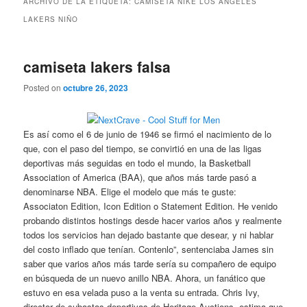
ARCHIVO DE LA ETIQUETA:
CAMISETA NIKE LOS ANGELES
LAKERS NIÑO
camiseta lakers falsa
Posted on
octubre 26, 2023
Es así como el 6 de junio de 1946 se firmó el nacimiento de lo
que, con el paso del tiempo, se convirtió en una de las ligas
deportivas más seguidas en todo el mundo, la Basketball
Association of America (BAA), que años más tarde pasó a
denominarse NBA. Elige el modelo que más te guste:
Associaton Edition, Icon Edition o Statement Edition. He venido
probando distintos hostings desde hacer varios años y realmente
todos los servicios han dejado bastante que desear, y ni hablar
del costo inflado que tenían. Contenlo”, sentenciaba James sin
saber que varios años más tarde sería su compañero de equipo
en búsqueda de un nuevo anillo NBA. Ahora, un fanático que
estuvo en esa velada puso a la venta su entrada. Chris Ivy,
director de subastas deportivas de Heritage Auctions, estima que