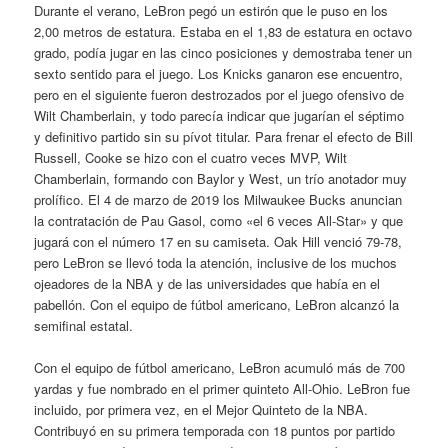
Durante el verano, LeBron pegó un estirón que le puso en los
2,00 metros de estatura. Estaba en el 1,83 de estatura en octavo
grado, podía jugar en las cinco posiciones y demostraba tener un
sexto sentido para el juego. Los Knicks ganaron ese encuentro,
pero en el siguiente fueron destrozados por el juego ofensivo de
Wilt Chamberlain, y todo parecía indicar que jugarían el séptimo
y definitivo partido sin su pívot titular. Para frenar el efecto de Bill
Russell, Cooke se hizo con el cuatro veces MVP, Wilt
Chamberlain, formando con Baylor y West, un trío anotador muy
prolífico. El 4 de marzo de 2019 los Milwaukee Bucks anuncian
la contratación de Pau Gasol, como «el 6 veces All-Star» y que
jugará con el número 17 en su camiseta. Oak Hill venció 79-78,
pero LeBron se llevó toda la atención, inclusive de los muchos
ojeadores de la NBA y de las universidades que había en el
pabellón. Con el equipo de fútbol americano, LeBron alcanzó la
semifinal estatal.
Con el equipo de fútbol americano, LeBron acumuló más de 700
yardas y fue nombrado en el primer quinteto All-Ohio. LeBron fue
incluido, por primera vez, en el Mejor Quinteto de la NBA.
Contribuyó en su primera temporada con 18 puntos por partido