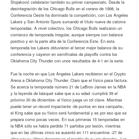
Stojaković celebraron también su primer campeonato. Desde la
desintegración de los Chicago Bulls en el verano de 1998, la
Conferencia Oeste ha dominado la competición, con Los Angeles
Lakers y San Antonio Spurs sumando el título nueve de catorce
temporadas. A nivel colectivo, los Chicago Bulls realizaron un
comienzo de temporada irregular, aunque siempre con balance
positivo y en la parte alta de la Conferencia Este. En esta
temporada los Lakers obtuvieron el tercer mejor balance de su
conferencia y cayeron en semifinales de playoffs contra los
Oklahoma City Thunder con unos resultados de 4-1 en la serie.
Fue la noche en que Los Angeles Lakers recibieron en el Crypto
Arena a Oklahoma City Thunder. Claro que el físico pasa factura.
Se acerca la temporada número 21 de LeBron James en la NBA
y la leyenda de básquet sabe que a su edad -cumplirá 39 el
próximo 30 de diciembre- el físico juega un rol clave. Mientras
puede tener un récord impactante -de puntos en esa campaña-,
el King sabe que su físico será fundamental y es por eso que se
prepara como pocas veces. En sus primeras 15 temporadas en
la NBA sólo se había perdido 71 partidos por lesión, mientras
que en las últimas cinco se ausentó en 111 encuentros -27 de
ellos por su último desgarro en el tendón de su pie derecho-. Los