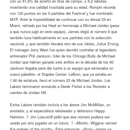
con un 51,6% de acierto en tiros de campo, y 6,2 rebotes,
mostrando una calidad inusitada para su edad. Rompió récords
con 120 puntos en los 5 partidos del Festival y fue nombrado
MVP. Ante la imposibilidad de continuar con su dorsal 23 en
Miami, retirado por los Heat en homenaje a Michael Jordan (pese
a que nunca jugó en este equipo), James eligió el número 6 que
también luce habitualmente en sus partidos con la selección
nacional, y que también llevaba otro de sus ídolos, Julius Erving.
El mánager Jerry West fue quien decidió contratar al legendario
entrenador Phil Jackson, líder de los Chicago Bulls de Michael
Jordan que habían ganado seis anillos en la década de los 90.
Jackson llegaba para dar lustre a un equipo que estrenaba un
nuevo pabellón: el Staples Center. LeBron, que ya estaba en
1,90 de estatura, llevó el número 23 de Michael Jordan. Los
Lakers terminaron enviando a Derek Fisher a los Rockets a
cambio de Jordan Hill.
Estos Lakers también incluía a los aleros Jim McMillian, un
anotador, y al especialista reboteador y defensivo Happy
Hairston. ↑ Jim Loscutoff pidió que ese número pudiera ser
usado por otro jugador en un futuro. ↑ «Mirotic, Wiggins named
Kia rookies of the month». Para entonces, «King» James ya