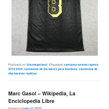
Publicado en
Uncategorized
|
Etiquetado
camiseta toronto raptors
2019 2020
,
camisetas de los lakers para hombres
,
camisetas de
nba baratas replicas
Marc Gasol – Wikipedia, La
Enciclopedia Libre
Posted on
junio 10, 2022