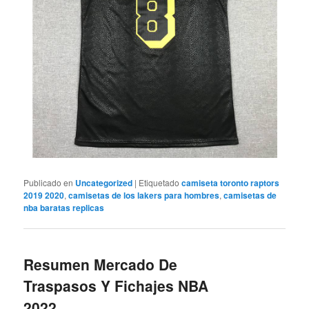
Publicado en
Uncategorized
|
Etiquetado
camiseta toronto raptors
2019 2020
,
camisetas de los lakers para hombres
,
camisetas de
nba baratas replicas
Resumen Mercado De
Traspasos Y Fichajes NBA
2022