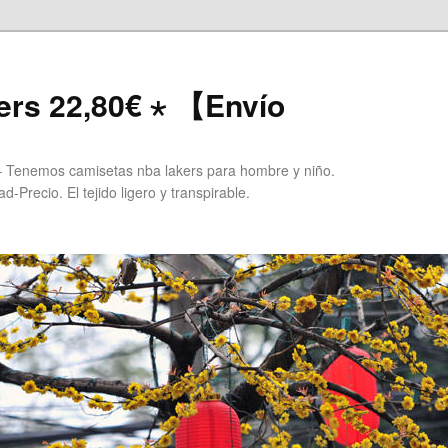
ers 22,80€ ⋆ 【Envío
 Tenemos camisetas nba lakers para hombre y niño.
Precio. El tejido ligero y transpirable.