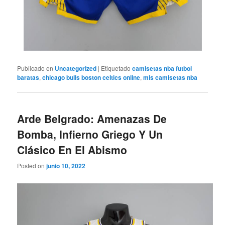
Publicado en
Uncategorized
|
Etiquetado
camisetas nba futbol
baratas
,
chicago bulls boston celtics online
,
mis camisetas nba
Arde Belgrado: Amenazas De
Bomba, Infierno Griego Y Un
Clásico En El Abismo
Posted on
junio 10, 2022