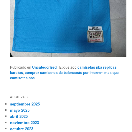
Publicado en
Uncategorized
|
Etiquetado
camisetas nba replicas
baratas
,
comprar camisetas de baloncesto por internet
,
mas que
camisetas nba
ARCHIVOS
septiembre 2025
mayo 2025
abril 2025
noviembre 2023
octubre 2023