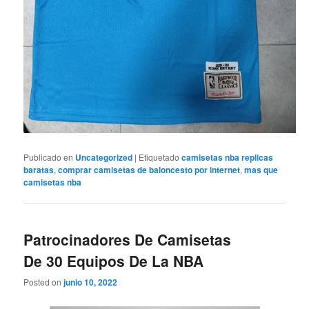
Publicado en
Uncategorized
|
Etiquetado
camisetas nba replicas
baratas
,
comprar camisetas de baloncesto por internet
,
mas que
camisetas nba
Patrocinadores De Camisetas
De 30 Equipos De La NBA
Posted on
junio 10, 2022