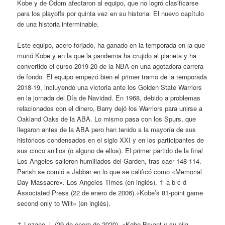
Kobe y de Odom afectaron al equipo, que no logró clasificarse
para los playoffs por quinta vez en su historia. El nuevo capítulo
de una historia interminable.
Este equipo, acero forjado, ha ganado en la temporada en la que
murió Kobe y en la que la pandemia ha crujido al planeta y ha
convertido el curso 2019-20 de la NBA en una agotadora carrera
de fondo. El equipo empezó bien el primer tramo de la temporada
2018-19, incluyendo una victoria ante los Golden State Warriors
en la jornada del Día de Navidad. En 1968, debido a problemas
relacionados con el dinero, Barry dejó los Warriors para unirse a
Oakland Oaks de la ABA. Lo mismo pasa con los Spurs, que
llegaron antes de la ABA pero han tenido a la mayoría de sus
históricos condensados en el siglo XXI y en los participantes de
sus cinco anillos (o alguno de ellos). El primer partido de la final
Los Angeles salieron humillados del Garden, tras caer 148-114.
Parish se comió a Jabbar en lo que se calificó como «Memorial
Day Massacre». Los Angeles Times (en inglés). ↑ a b c d
Associated Press (22 de enero de 2006).«Kobe’s 81-point game
second only to Wilt» (en inglés).
↑ Lozano, j. (29 de enero de 2020). «Kobe Bryant y su hija