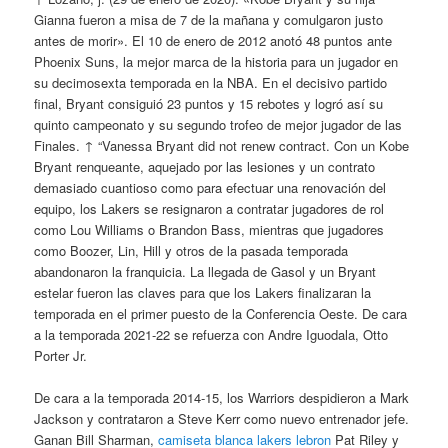
Gianna fueron a misa de 7 de la mañana y comulgaron justo
antes de morir». El 10 de enero de 2012 anotó 48 puntos ante
Phoenix Suns, la mejor marca de la historia para un jugador en
su decimosexta temporada en la NBA. En el decisivo partido
final, Bryant consiguió 23 puntos y 15 rebotes y logró así su
quinto campeonato y su segundo trofeo de mejor jugador de las
Finales. ↑ “Vanessa Bryant did not renew contract. Con un Kobe
Bryant renqueante, aquejado por las lesiones y un contrato
demasiado cuantioso como para efectuar una renovación del
equipo, los Lakers se resignaron a contratar jugadores de rol
como Lou Williams o Brandon Bass, mientras que jugadores
como Boozer, Lin, Hill y otros de la pasada temporada
abandonaron la franquicia. La llegada de Gasol y un Bryant
estelar fueron las claves para que los Lakers finalizaran la
temporada en el primer puesto de la Conferencia Oeste. De cara
a la temporada 2021-22 se refuerza con Andre Iguodala, Otto
Porter Jr.
De cara a la temporada 2014-15, los Warriors despidieron a Mark
Jackson y contrataron a Steve Kerr como nuevo entrenador jefe.
Ganan Bill Sharman,
camiseta blanca lakers lebron
Pat Riley y