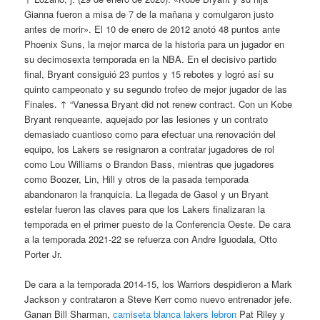
Gianna fueron a misa de 7 de la mañana y comulgaron justo
antes de morir». El 10 de enero de 2012 anotó 48 puntos ante
Phoenix Suns, la mejor marca de la historia para un jugador en
su decimosexta temporada en la NBA. En el decisivo partido
final, Bryant consiguió 23 puntos y 15 rebotes y logró así su
quinto campeonato y su segundo trofeo de mejor jugador de las
Finales. ↑ “Vanessa Bryant did not renew contract. Con un Kobe
Bryant renqueante, aquejado por las lesiones y un contrato
demasiado cuantioso como para efectuar una renovación del
equipo, los Lakers se resignaron a contratar jugadores de rol
como Lou Williams o Brandon Bass, mientras que jugadores
como Boozer, Lin, Hill y otros de la pasada temporada
abandonaron la franquicia. La llegada de Gasol y un Bryant
estelar fueron las claves para que los Lakers finalizaran la
temporada en el primer puesto de la Conferencia Oeste. De cara
a la temporada 2021-22 se refuerza con Andre Iguodala, Otto
Porter Jr.
De cara a la temporada 2014-15, los Warriors despidieron a Mark
Jackson y contrataron a Steve Kerr como nuevo entrenador jefe.
Ganan Bill Sharman,
camiseta blanca lakers lebron
Pat Riley y