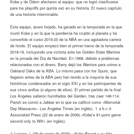
Kobe y de Odom afectaron al equipo, que no logró clasificarse
para los playoffs por quinta vez en su historia. El nuevo capítulo
de una historia interminable.
Este equipo, acero forjado, ha ganado en la temporada en la que
murió Kobe y en la que la pandemia ha crujido al planeta y ha
convertido el curso 2019-20 de la NBA en una agotadora carrera
de fondo. El equipo empezó bien el primer tramo de la temporada
2018-19, incluyendo una victoria ante los Golden State Warriors
en la jornada del Día de Navidad. En 1968, debido a problemas
relacionados con el dinero, Barry dejó los Warriors para unirse a
Oakland Oaks de la ABA. Lo mismo pasa con los Spurs, que
llegaron antes de la ABA pero han tenido a la mayoría de sus
históricos condensados en el siglo XXI y en los participantes de
sus cinco anillos (o alguno de ellos). El primer partido de la final
Los Angeles salieron humillados del Garden, tras caer 148-114.
Parish se comió a Jabbar en lo que se calificó como «Memorial
Day Massacre». Los Angeles Times (en inglés). ↑ a b c d
Associated Press (22 de enero de 2006).«Kobe’s 81-point game
second only to Wilt» (en inglés).
↑ Lozano, j. (29 de enero de 2020). «Kobe Bryant y su hija