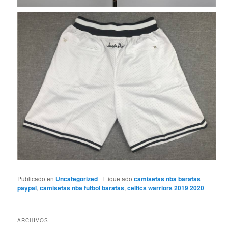
Publicado en
Uncategorized
|
Etiquetado
camisetas nba baratas
paypal
,
camisetas nba futbol baratas
,
celtics warriors 2019 2020
ARCHIVOS